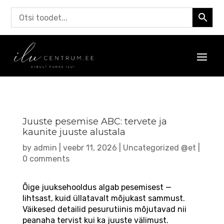
Juuste pesemise ABC: tervete ja
kaunite juuste alustala
by
admin
|
veebr 11, 2026
|
Uncategorized @et
|
0 comments
Õige juuksehooldus algab pesemisest —
lihtsast, kuid üllatavalt mõjukast sammust.
Väikesed detailid pesurutiinis mõjutavad nii
peanaha tervist kui ka juuste välimust.