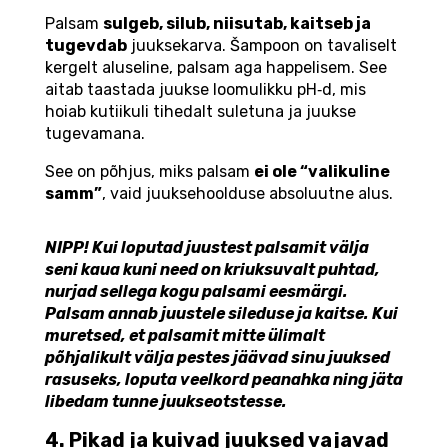
Palsam
sulgeb, silub, niisutab, kaitseb ja
tugevdab
juuksekarva. Šampoon on tavaliselt
kergelt aluseline, palsam aga happelisem. See
aitab taastada juukse loomulikku pH‑d, mis
hoiab kutiikuli tihedalt suletuna ja juukse
tugevamana.
See on põhjus, miks palsam
ei ole “valikuline
samm”
, vaid juuksehoolduse absoluutne alus.
NIPP! Kui loputad juustest palsamit välja
seni kaua kuni need on kriuksuvalt puhtad,
nurjad sellega kogu palsami eesmärgi.
Palsam annab juustele sileduse ja kaitse. Kui
muretsed, et palsamit mitte ülimalt
põhjalikult välja pestes jäävad sinu juuksed
rasuseks, loputa veelkord peanahka ning jäta
libedam tunne juukseotstesse.
4. Pikad ja kuivad juuksed vajavad