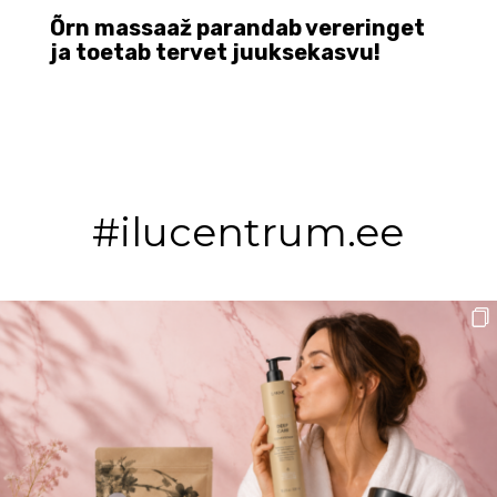
Õrn massaaž parandab vereringet
ja toetab tervet juuksekasvu!
#ilucentrum.ee