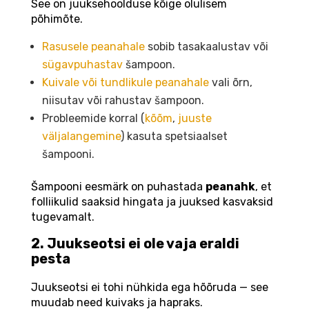
See on juuksehoolduse kõige olulisem
põhimõte.
Rasusele peanahale
sobib tasakaalustav või
sügavpuhastav
šampoon.
Kuivale või tundlikule peanahale
vali õrn,
niisutav või rahustav šampoon.
Probleemide korral (
kõõm
,
juuste
väljalangemine
) kasuta spetsiaalset
šampooni.
Šampooni eesmärk on puhastada
peanahk
, et
folliikulid saaksid hingata ja juuksed kasvaksid
tugevamalt.
2. Juukseotsi ei ole vaja eraldi
pesta
Juukseotsi ei tohi nühkida ega hõõruda — see
muudab need kuivaks ja hapraks.