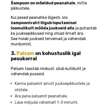
Šampoon on mõeldud peanahale
, mitte
pikkustele.
Kui pesed peanahka õigesti, siis
šampoonivaht liigub loputamisel
loomulikult mööda juukseid alla
ja puhastab
ka juuksepikkused ning otsad õrnalt ära.
See hoiab juuksed tervemad ja vähendab
murdumist.
3.
Palsam
on kohustuslik igal
pesukorral
Palsam taastab niiskust, silub kutiikulit ja
vähendab pusasid.
Kanna palsamit ainult juuksepikkustele ja
otstele.
Ära pane palsamit peanahale.
Lase mõjuda vähemalt 1–3 minutit.