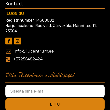
Kontakt
ILUON OÜ
Registrinumber. 14388002
Harju maakond, Rae vald, Järveküla, Männi tee 11,
75304

Info@ilucentrum.ee

+37256482424
Liitu Ilucentrum uudiskirjaga!