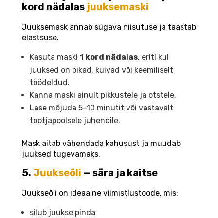
kord nädalas
juuksemaski
Juuksemask annab sügava niisutuse ja taastab
elastsuse.
Kasuta maski
1 kord nädalas
, eriti kui
juuksed on pikad, kuivad või keemiliselt
töödeldud.
Kanna maski ainult pikkustele ja otstele.
Lase mõjuda 5–10 minutit või vastavalt
tootjapoolsele juhendile.
Mask aitab vähendada kahusust ja muudab
juuksed tugevamaks.
5.
Juukseõli
— sära ja kaitse
Juukseõli on ideaalne viimistlustoode, mis:
silub juukse pinda