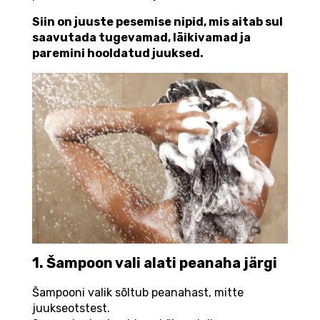
Siin on juuste pesemise nipid, mis aitab sul
saavutada tugevamad, läikivamad ja
paremini hooldatud juuksed.
1. Šampoon vali alati peanaha järgi
Šampooni valik sõltub peanahast, mitte
juukseotstest.