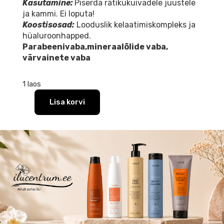
Kasutamine:
Piserda rätikukuivadele juustele
ja kammi. Ei loputa!
Koostisosad:
Looduslik kelaatimiskompleks ja
hüaluroonhapped.
Parabeenivaba,mineraalõlide vaba,
värvainete vaba
1 laos
Lisa korvi
Lakmé
Teknia
Metal
Remover
retailpack(
šampoon
300ml+
juuksemask
250ml+
kaitsev
sprei