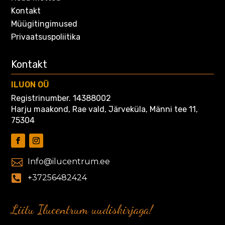
Kontakt
Müügitingimused
Privaatsuspoliitika
Kontakt
ILUON OÜ
Registrinumber. 14388002
Harju maakond, Rae vald, Järveküla, Männi tee 11,
75304

Info@ilucentrum.ee

+37256482424
Liitu Ilucentrum uudiskirjaga!