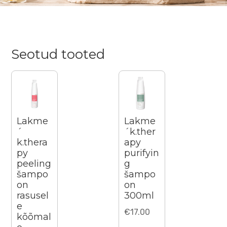
300ml)
kogus
Seotud tooted
Lakme
Lakme
´
´k.ther
k.thera
apy
py
purifyin
peeling
g
šampo
šampo
on
on
rasusel
300ml
e
€
17.00
kõõmal