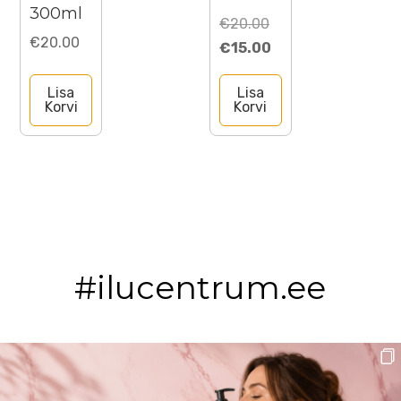
300ml
Algne
€
20.00
€
20.00
hind
Praegune
€
15.00
oli:
hind
Lisa
Lisa
€20.00.
on:
Korvi
Korvi
€15.00.
#ilucentrum.ee