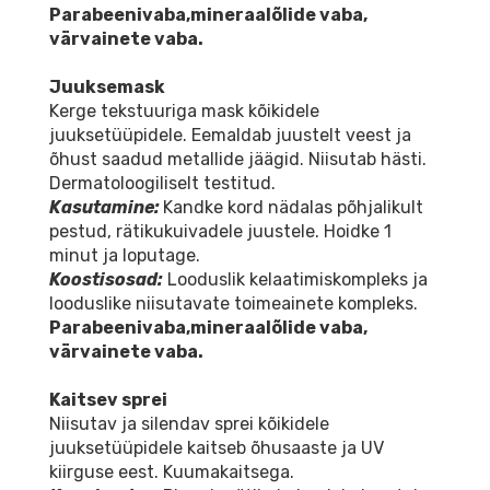
Parabeenivaba,mineraalõlide vaba,
värvainete vaba.
Juuksemask
Kerge tekstuuriga mask kõikidele
juuksetüüpidele. Eemaldab juustelt veest ja
õhust saadud metallide jäägid. Niisutab hästi.
Dermatoloogiliselt testitud.
Kasutamine:
Kandke kord nädalas põhjalikult
pestud, rätikukuivadele juustele. Hoidke 1
minut ja loputage.
Koostisosad:
Looduslik kelaatimiskompleks ja
looduslike niisutavate toimeainete kompleks.
Parabeenivaba,mineraalõlide vaba,
värvainete vaba.
Kaitsev sprei
Niisutav ja silendav sprei kõikidele
juuksetüüpidele kaitseb õhusaaste ja UV
kiirguse eest. Kuumakaitsega.