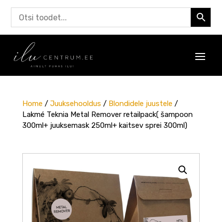
Home
/
Juuksehooldus
/
Blondidele juustele
/
Lakmé Teknia Metal Remover retailpack( šampoon
300ml+ juuksemask 250ml+ kaitsev sprei 300ml)