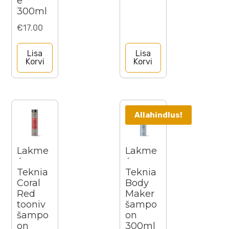
e
300ml
€
17.00
Lisa
Lisa
Korvi
Korvi
Allahindlus!
Lakme
Lakme
´
´
Teknia
Teknia
Coral
Body
Red
Maker
tooniv
šampo
šampo
on
on
300ml