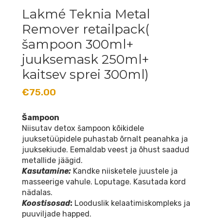
Lakmé Teknia Metal
Remover retailpack(
šampoon 300ml+
juuksemask 250ml+
kaitsev sprei 300ml)
€
75.00
Šampoon
Niisutav detox šampoon kõikidele
juuksetüüpidele puhastab õrnalt peanahka ja
juuksekiude. Eemaldab veest ja õhust saadud
metallide jäägid.
Kasutamine:
Kandke niisketele juustele ja
masseerige vahule. Loputage. Kasutada kord
nädalas.
Koostisosad
:
Looduslik kelaatimiskompleks ja
puuviljade happed.